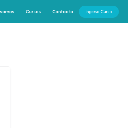
 somos
 somos
Cursos
Cursos
Contacto
Contacto
Ingreso Curso
Ingreso Curso