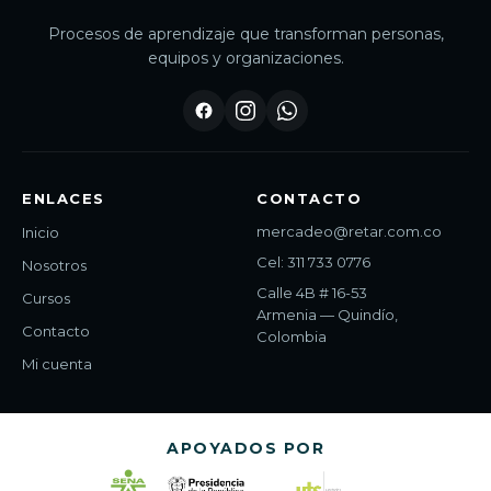
Procesos de aprendizaje que transforman personas,
equipos y organizaciones.
ENLACES
CONTACTO
mercadeo@retar.com.co
Inicio
Cel: 311 733 0776
Nosotros
Calle 4B # 16-53
Cursos
Armenia — Quindío,
Contacto
Colombia
Mi cuenta
APOYADOS POR