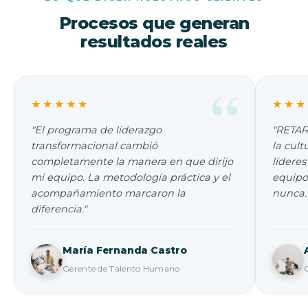
Procesos que generan
resultados reales
★★★★★
★★★
"El programa de liderazgo
"RETAR
transformacional cambió
la cult
completamente la manera en que dirijo
líderes
mi equipo. La metodología práctica y el
equipo
acompañamiento marcaron la
nunca.
diferencia."
María Fernanda Castro
Gerente de Talento Humano